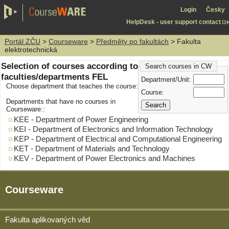
Login
Česky
HelpDesk - user support contact
Portál ZČU
>
Courseware
>
Předměty po fakultách
> Fakulta
elektrotechnická
Selection of courses according to
Search courses in CW
faculties/departments FEL
Department/Unit:
Choose department that teaches the course:
Course:
Departments that have no courses in
Courseware::
KEE - Department of Power Engineering
KEI - Department of Electronics and Information Technology
KEP - Department of Electrical and Computational Engineering
KET - Department of Materials and Technology
KEV - Department of Power Electronics and Machines
Courseware
Fakulta aplikovaných věd