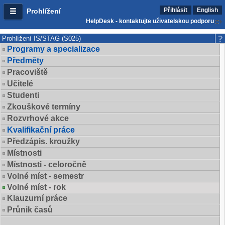
Přihlásit
English
Prohlížení
HelpDesk - kontaktujte uživatelskou podporu
Prohlížení IS/STAG (S025)
Programy a specializace
Předměty
Pracoviště
Učitelé
Studenti
Zkouškové termíny
Rozvrhové akce
Kvalifikační práce
Předzápis. kroužky
Místnosti
Místnosti - celoročně
Volné míst - semestr
Volné míst - rok
Klauzurní práce
Průnik časů