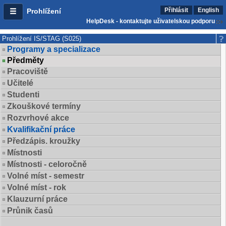
Přihlásit
English
Prohlížení
HelpDesk - kontaktujte uživatelskou podporu
Prohlížení IS/STAG (S025)
Programy a specializace
Předměty
Pracoviště
Učitelé
Studenti
Zkouškové termíny
Rozvrhové akce
Kvalifikační práce
Předzápis. kroužky
Místnosti
Místnosti - celoročně
Volné míst - semestr
Volné míst - rok
Klauzurní práce
Průnik časů