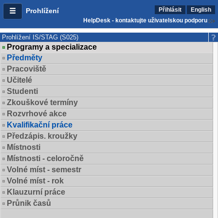
Přihlásit
English
Prohlížení
HelpDesk - kontaktujte uživatelskou podporu
Prohlížení IS/STAG (S025)
Programy a specializace
Předměty
Pracoviště
Učitelé
Studenti
Zkouškové termíny
Rozvrhové akce
Kvalifikační práce
Předzápis. kroužky
Místnosti
Místnosti - celoročně
Volné míst - semestr
Volné míst - rok
Klauzurní práce
Průnik časů