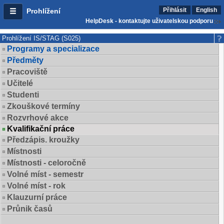
Přihlásit
English
Prohlížení
HelpDesk - kontaktujte uživatelskou podporu
Prohlížení IS/STAG (S025)
Programy a specializace
Předměty
Pracoviště
Učitelé
Studenti
Zkouškové termíny
Rozvrhové akce
Kvalifikační práce
Předzápis. kroužky
Místnosti
Místnosti - celoročně
Volné míst - semestr
Volné míst - rok
Klauzurní práce
Průnik časů