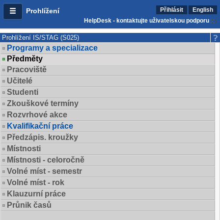
Přihlásit
English
Prohlížení
HelpDesk - kontaktujte uživatelskou podporu
Prohlížení IS/STAG (S025)
Programy a specializace
Předměty
Pracoviště
Učitelé
Studenti
Zkouškové termíny
Rozvrhové akce
Kvalifikační práce
Předzápis. kroužky
Místnosti
Místnosti - celoročně
Volné míst - semestr
Volné míst - rok
Klauzurní práce
Průnik časů