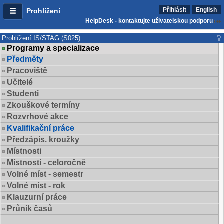
Přihlásit
English
Prohlížení
HelpDesk - kontaktujte uživatelskou podporu
Prohlížení IS/STAG (S025)
Programy a specializace
Předměty
Pracoviště
Učitelé
Studenti
Zkouškové termíny
Rozvrhové akce
Kvalifikační práce
Předzápis. kroužky
Místnosti
Místnosti - celoročně
Volné míst - semestr
Volné míst - rok
Klauzurní práce
Průnik časů