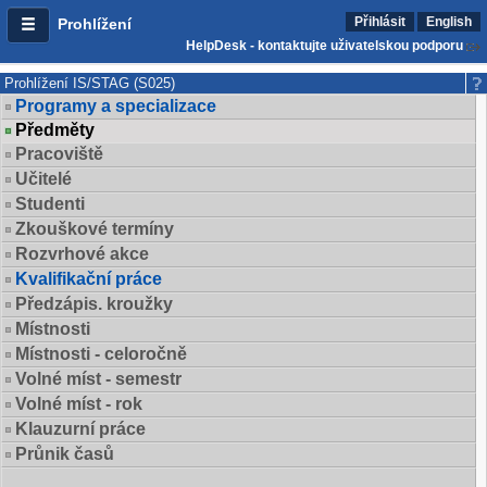
Přihlásit
English
Prohlížení
HelpDesk - kontaktujte uživatelskou podporu
Prohlížení IS/STAG (S025)
Programy a specializace
Předměty
Pracoviště
Učitelé
Studenti
Zkouškové termíny
Rozvrhové akce
Kvalifikační práce
Předzápis. kroužky
Místnosti
Místnosti - celoročně
Volné míst - semestr
Volné míst - rok
Klauzurní práce
Průnik časů