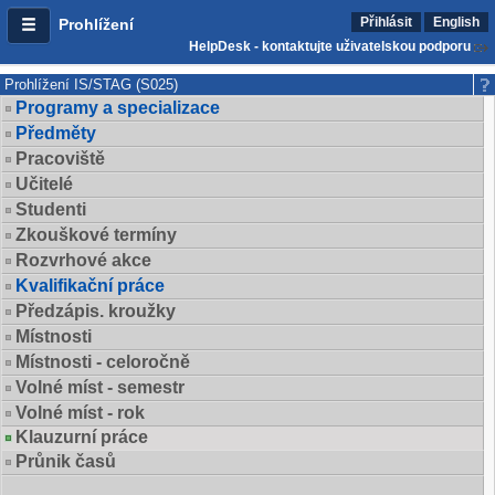
Přihlásit
English
Prohlížení
HelpDesk - kontaktujte uživatelskou podporu
Prohlížení IS/STAG (S025)
Programy a specializace
Předměty
Pracoviště
Učitelé
Studenti
Zkouškové termíny
Rozvrhové akce
Kvalifikační práce
Předzápis. kroužky
Místnosti
Místnosti - celoročně
Volné míst - semestr
Volné míst - rok
Klauzurní práce
Průnik časů