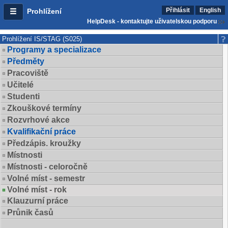
Přihlásit
English
Prohlížení
HelpDesk - kontaktujte uživatelskou podporu
Prohlížení IS/STAG (S025)
Programy a specializace
Předměty
Pracoviště
Učitelé
Studenti
Zkouškové termíny
Rozvrhové akce
Kvalifikační práce
Předzápis. kroužky
Místnosti
Místnosti - celoročně
Volné míst - semestr
Volné míst - rok
Klauzurní práce
Průnik časů