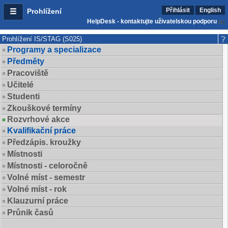
Přihlásit
English
Prohlížení
HelpDesk - kontaktujte uživatelskou podporu
Prohlížení IS/STAG (S025)
Programy a specializace
Předměty
Pracoviště
Učitelé
Studenti
Zkouškové termíny
Rozvrhové akce
Kvalifikační práce
Předzápis. kroužky
Místnosti
Místnosti - celoročně
Volné míst - semestr
Volné míst - rok
Klauzurní práce
Průnik časů