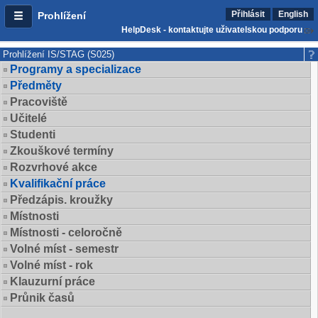
Přihlásit
English
Prohlížení
HelpDesk - kontaktujte uživatelskou podporu
Prohlížení IS/STAG (S025)
Programy a specializace
Předměty
Pracoviště
Učitelé
Studenti
Zkouškové termíny
Rozvrhové akce
Kvalifikační práce
Předzápis. kroužky
Místnosti
Místnosti - celoročně
Volné míst - semestr
Volné míst - rok
Klauzurní práce
Průnik časů