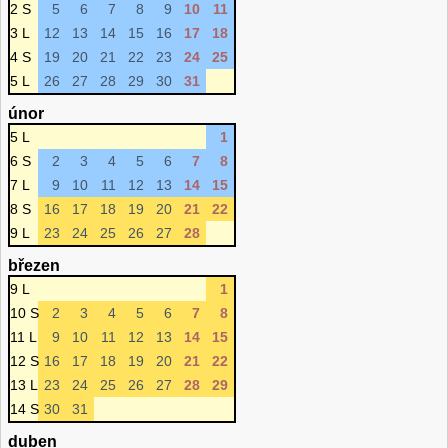
2 S
5
6
7
8
9
10
11
3 L
12
13
14
15
16
17
18
4 S
19
20
21
22
23
24
25
5 L
26
27
28
29
30
31
únor
5 L
1
6 S
2
3
4
5
6
7
8
7 L
9
10
11
12
13
14
15
8 S
16
17
18
19
20
21
22
9 L
23
24
25
26
27
28
březen
9 L
1
10 S
2
3
4
5
6
7
8
11 L
9
10
11
12
13
14
15
12 S
16
17
18
19
20
21
22
13 L
23
24
25
26
27
28
29
14 S
30
31
duben