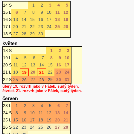
14 S
1
2
3
4
5
15 L
6
7
8
9
10
11
12
16 S
13
14
15
16
17
18
19
17 L
20
21
22
23
24
25
26
18 S
27
28
29
30
květen
18 S
1
2
3
19 L
4
5
6
7
8
9
10
20 S
11
12
13
14
15
16
17
21 L
18
20
22
23
24
19
21
22 S
25
27
29
30
31
26
28
úterý 19. rozvrh jako v Pátek, sudý týden.
čtvrtek 21. rozvrh jako v Pátek, sudý týden.
červen
23 L
1
2
3
4
5
6
7
24 S
8
9
10
11
12
13
14
25 L
15
16
17
18
19
20
21
26 S
22
23
24
25
26
27
28