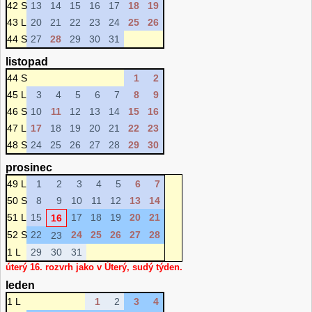
42 S
13
14
15
16
17
18
19
43 L
20
21
22
23
24
25
26
44 S
27
28
29
30
31
listopad
44 S
1
2
45 L
3
4
5
6
7
8
9
46 S
10
11
12
13
14
15
16
47 L
17
18
19
20
21
22
23
48 S
24
25
26
27
28
29
30
prosinec
49 L
1
2
3
4
5
6
7
50 S
8
9
10
11
12
13
14
51 L
15
17
18
19
20
21
16
52 S
22
24
25
26
27
28
23
1 L
29
30
31
úterý 16. rozvrh jako v Úterý, sudý týden.
leden
1 L
1
2
3
4