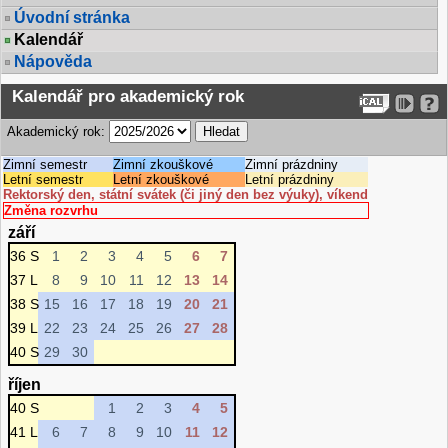
Úvodní stránka
Kalendář
Nápověda
Kalendář pro akademický rok
Akademický rok:
Zimní semestr
Zimní zkouškové
Zimní prázdniny
Letní semestr
Letní zkouškové
Letní prázdniny
Rektorský den, státní svátek (či jiný den bez výuky), víkend
Změna rozvrhu
září
36 S
1
2
3
4
5
6
7
37 L
8
9
10
11
12
13
14
38 S
15
16
17
18
19
20
21
39 L
22
23
24
25
26
27
28
40 S
29
30
říjen
40 S
1
2
3
4
5
41 L
6
7
8
9
10
11
12