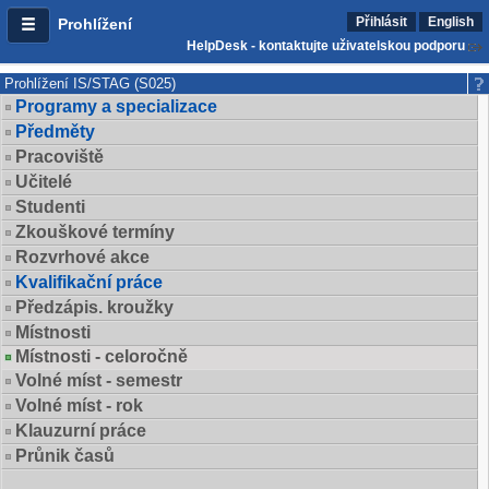
Přihlásit
English
Prohlížení
HelpDesk - kontaktujte uživatelskou podporu
Prohlížení IS/STAG (S025)
Programy a specializace
Předměty
Pracoviště
Učitelé
Studenti
Zkouškové termíny
Rozvrhové akce
Kvalifikační práce
Předzápis. kroužky
Místnosti
Místnosti - celoročně
Volné míst - semestr
Volné míst - rok
Klauzurní práce
Průnik časů