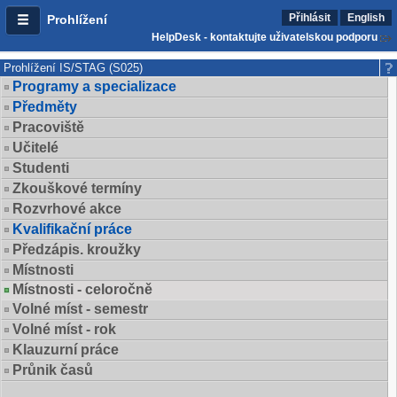
Přihlásit
English
Prohlížení
HelpDesk - kontaktujte uživatelskou podporu
Prohlížení IS/STAG (S025)
Programy a specializace
Předměty
Pracoviště
Učitelé
Studenti
Zkouškové termíny
Rozvrhové akce
Kvalifikační práce
Předzápis. kroužky
Místnosti
Místnosti - celoročně
Volné míst - semestr
Volné míst - rok
Klauzurní práce
Průnik časů