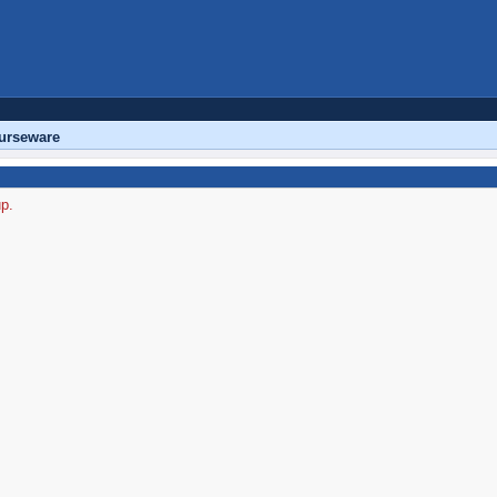
urseware
up.