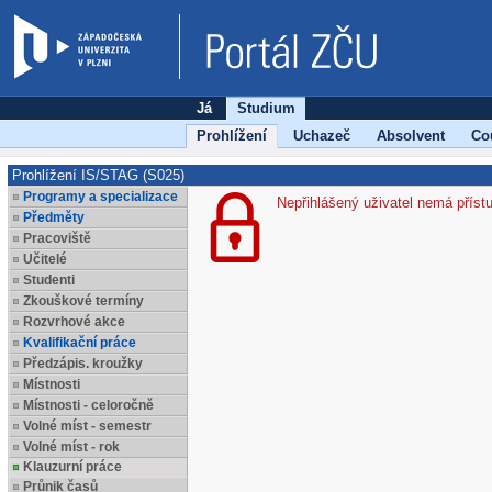
Já
Studium
Prohlížení
Uchazeč
Absolvent
Co
Prohlížení IS/STAG (S025)
Programy a specializace
Nepřihlášený uživatel nemá příst
Předměty
Pracoviště
Učitelé
Studenti
Zkouškové termíny
Rozvrhové akce
Kvalifikační práce
Předzápis. kroužky
Místnosti
Místnosti - celoročně
Volné míst - semestr
Volné míst - rok
Klauzurní práce
Průnik časů