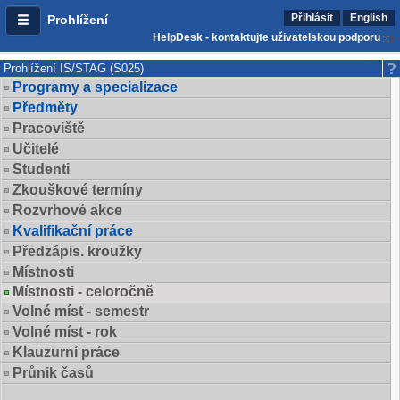
Přihlásit
English
Prohlížení
HelpDesk - kontaktujte uživatelskou podporu
Prohlížení IS/STAG (S025)
Programy a specializace
Předměty
Pracoviště
Učitelé
Studenti
Zkouškové termíny
Rozvrhové akce
Kvalifikační práce
Předzápis. kroužky
Místnosti
Místnosti - celoročně
Volné míst - semestr
Volné míst - rok
Klauzurní práce
Průnik časů