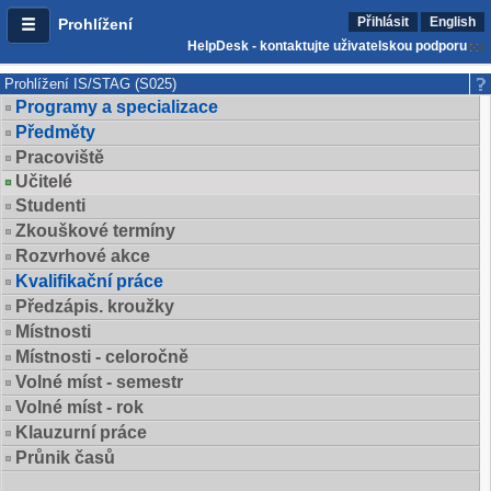
Přihlásit
English
Prohlížení
HelpDesk - kontaktujte uživatelskou podporu
Prohlížení IS/STAG (S025)
Programy a specializace
Předměty
Pracoviště
Učitelé
Studenti
Zkouškové termíny
Rozvrhové akce
Kvalifikační práce
Předzápis. kroužky
Místnosti
Místnosti - celoročně
Volné míst - semestr
Volné míst - rok
Klauzurní práce
Průnik časů