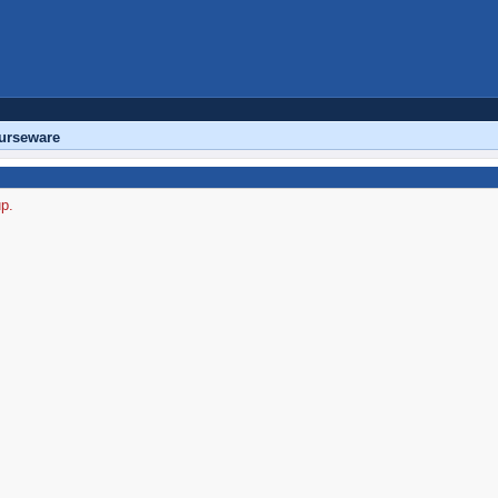
urseware
up.