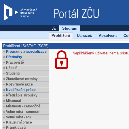
Já
Studium
Prohlížení
Uchazeč
Absolvent
Co
Prohlížení IS/STAG (S025)
Programy a specializace
Nepřihlášený uživatel nemá příst
Předměty
Pracoviště
Učitelé
Studenti
Zkouškové termíny
Rozvrhové akce
Kvalifikační práce
Předzápis. kroužky
Místnosti
Místnosti - celoročně
Volné míst - semestr
Volné míst - rok
Klauzurní práce
Průnik časů