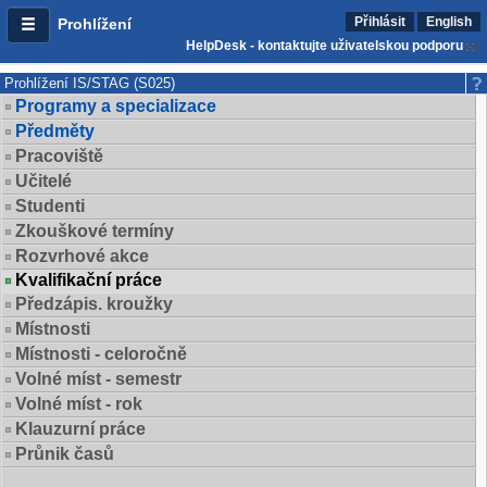
Přihlásit
English
Prohlížení
HelpDesk - kontaktujte uživatelskou podporu
Prohlížení IS/STAG (S025)
Programy a specializace
Předměty
Pracoviště
Učitelé
Studenti
Zkouškové termíny
Rozvrhové akce
Kvalifikační práce
Předzápis. kroužky
Místnosti
Místnosti - celoročně
Volné míst - semestr
Volné míst - rok
Klauzurní práce
Průnik časů