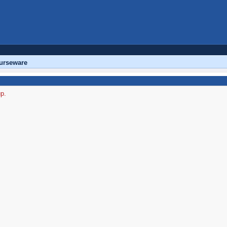
urseware
up.