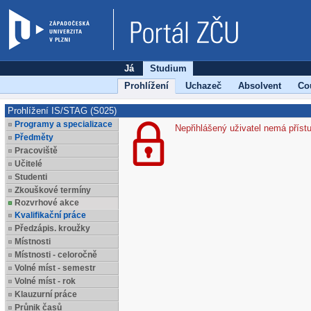
Já
Studium
Prohlížení
Uchazeč
Absolvent
Co
Prohlížení IS/STAG (S025)
Programy a specializace
Nepřihlášený uživatel nemá příst
Předměty
Pracoviště
Učitelé
Studenti
Zkouškové termíny
Rozvrhové akce
Kvalifikační práce
Předzápis. kroužky
Místnosti
Místnosti - celoročně
Volné míst - semestr
Volné míst - rok
Klauzurní práce
Průnik časů