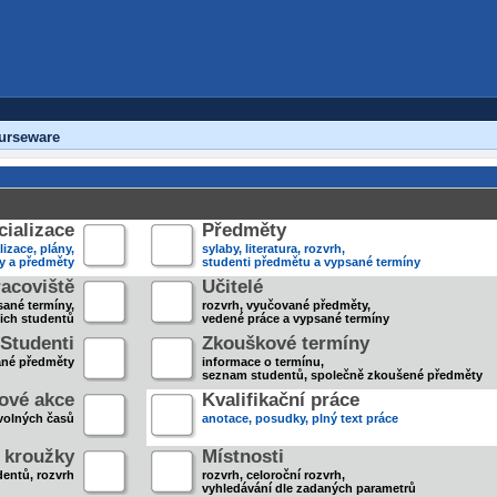
urseware
ializace
Předměty
lizace, plány,
sylaby, literatura, rozvrh,
ky a předměty
studenti předmětu a vypsané termíny
acoviště
Učitelé
sané termíny,
rozvrh, vyučované předměty,
jich studentů
vedené práce a vypsané termíny
Studenti
Zkouškové termíny
ané předměty
informace o termínu,
seznam studentů, společně zkoušené předměty
ové akce
Kvalifikační práce
volných časů
anotace, posudky, plný text práce
 kroužky
Místnosti
entů, rozvrh
rozvrh, celoroční rozvrh,
vyhledávání dle zadaných parametrů