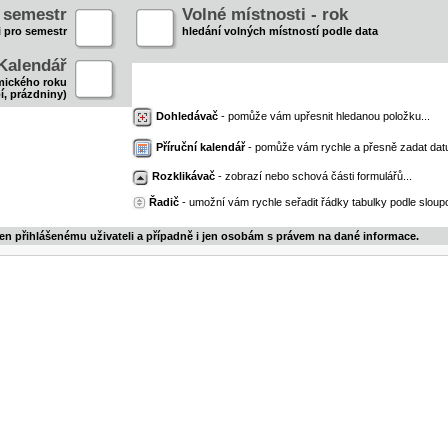
- semestr
Volné místnosti - rok
i pro semestr
hledání volných místností podle data
Kalendář
mického roku
í, prázdniny)
Dohledávač
- pomůže vám upřesnit hledanou položku...
Příruční kalendář
- pomůže vám rychle a přesně zadat dat
Rozklikávač
- zobrazí nebo schová části formulářů...
Řadič
- umožní vám rychle seřadit řádky tabulky podle sloupc
jen přihlášenému uživateli a případně i jen osobám s právem na dané informace.