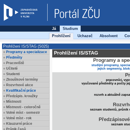
Já
Studium
Prohlížení
Uchazeč
Absolvent
Co
Prohlížení IS/STAG (S025)
Programy a specializace
Prohlížení IS/STAG
Předměty
Programy a spec
Pracoviště
studijní programy, specia
Učitelé
jejich segmenty, blo
Studenti
Pr
Zkouškové termíny
pracovníci, vyp
vyučované předměty a počty je
Rozvrhové akce
Kvalifikační práce
rozvrh a aktuálně zaps
Předzápis. kroužky
Místnosti
Rozvrh
Místnosti - celoročně
seznam studentů, průnik 
Volné míst - semestr
Volné míst - rok
Předzápisové
Klauzurní práce
seznam stud
Průnik časů