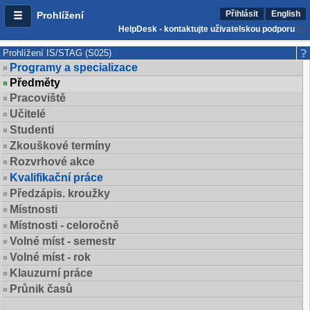
Přihlásit
English
Prohlížení
HelpDesk - kontaktujte uživatelskou podporu
Prohlížení IS/STAG (S025)
Programy a specializace
Předměty
Pracoviště
Učitelé
Studenti
Zkouškové termíny
Rozvrhové akce
Kvalifikační práce
Předzápis. kroužky
Místnosti
Místnosti - celoročně
Volné míst - semestr
Volné míst - rok
Klauzurní práce
Průnik časů