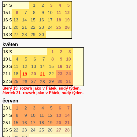
14 S
1
2
3
4
5
15 L
6
7
8
9
10
11
12
16 S
13
14
15
16
17
18
19
17 L
20
21
22
23
24
25
26
18 S
27
28
29
30
květen
18 S
1
2
3
19 L
4
5
6
7
8
9
10
20 S
11
12
13
14
15
16
17
21 L
18
20
22
23
24
19
21
22 S
25
27
29
30
31
26
28
úterý 19. rozvrh jako v Pátek, sudý týden.
čtvrtek 21. rozvrh jako v Pátek, sudý týden.
červen
23 L
1
2
3
4
5
6
7
24 S
8
9
10
11
12
13
14
25 L
15
16
17
18
19
20
21
26 S
22
23
24
25
26
27
28