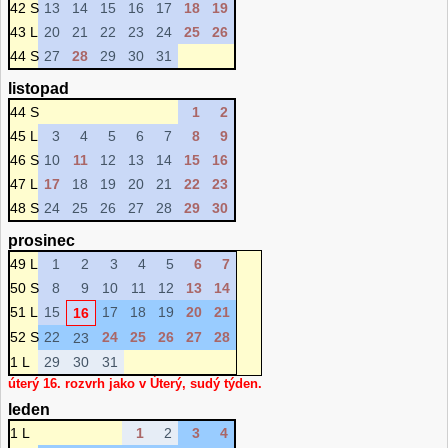
42 S
13
14
15
16
17
18
19
43 L
20
21
22
23
24
25
26
44 S
27
28
29
30
31
listopad
44 S
1
2
45 L
3
4
5
6
7
8
9
46 S
10
11
12
13
14
15
16
47 L
17
18
19
20
21
22
23
48 S
24
25
26
27
28
29
30
prosinec
49 L
1
2
3
4
5
6
7
50 S
8
9
10
11
12
13
14
51 L
15
17
18
19
20
21
16
52 S
22
24
25
26
27
28
23
1 L
29
30
31
úterý 16. rozvrh jako v Úterý, sudý týden.
leden
1 L
1
2
3
4