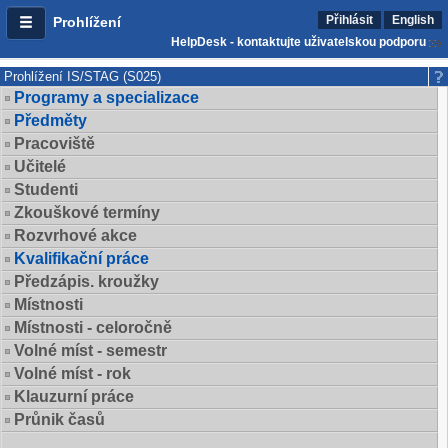
Přihlásit
English
Prohlížení
HelpDesk - kontaktujte uživatelskou podporu
Prohlížení IS/STAG (S025)
Programy a specializace
Předměty
Pracoviště
Učitelé
Studenti
Zkouškové termíny
Rozvrhové akce
Kvalifikační práce
Předzápis. kroužky
Místnosti
Místnosti - celoročně
Volné míst - semestr
Volné míst - rok
Klauzurní práce
Průnik časů