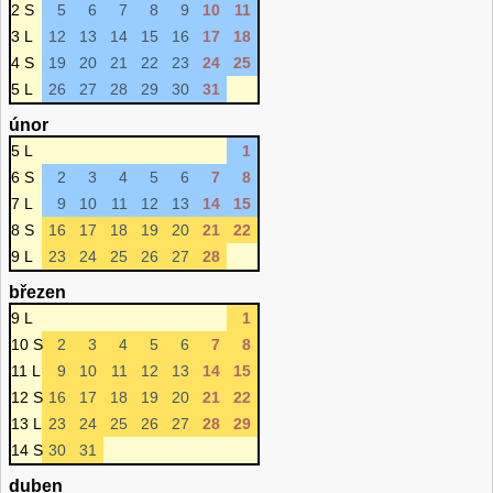
2 S
5
6
7
8
9
10
11
3 L
12
13
14
15
16
17
18
4 S
19
20
21
22
23
24
25
5 L
26
27
28
29
30
31
únor
5 L
1
6 S
2
3
4
5
6
7
8
7 L
9
10
11
12
13
14
15
8 S
16
17
18
19
20
21
22
9 L
23
24
25
26
27
28
březen
9 L
1
10 S
2
3
4
5
6
7
8
11 L
9
10
11
12
13
14
15
12 S
16
17
18
19
20
21
22
13 L
23
24
25
26
27
28
29
14 S
30
31
duben