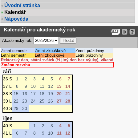
Úvodní stránka
Kalendář
Nápověda
Kalendář pro akademický rok
Akademický rok:
Zimní semestr
Zimní zkouškové
Zimní prázdniny
Letní semestr
Letní zkouškové
Letní prázdniny
Rektorský den, státní svátek (či jiný den bez výuky), víkend
Změna rozvrhu
září
36 S
1
2
3
4
5
6
7
37 L
8
9
10
11
12
13
14
38 S
15
16
17
18
19
20
21
39 L
22
23
24
25
26
27
28
40 S
29
30
říjen
40 S
1
2
3
4
5
41 L
6
7
8
9
10
11
12