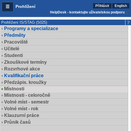
Přihlásit
English
Prohlížení
HelpDesk - kontaktujte uživatelskou podporu
Prohlížení IS/STAG (S025)
Programy a specializace
Předměty
Pracoviště
Učitelé
Studenti
Zkouškové termíny
Rozvrhové akce
Kvalifikační práce
Předzápis. kroužky
Místnosti
Místnosti - celoročně
Volné míst - semestr
Volné míst - rok
Klauzurní práce
Průnik časů