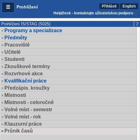
Přihlásit
English
Prohlížení
HelpDesk - kontaktujte uživatelskou podporu
Prohlížení IS/STAG (S025)
Programy a specializace
Předměty
Pracoviště
Učitelé
Studenti
Zkouškové termíny
Rozvrhové akce
Kvalifikační práce
Předzápis. kroužky
Místnosti
Místnosti - celoročně
Volné míst - semestr
Volné míst - rok
Klauzurní práce
Průnik časů