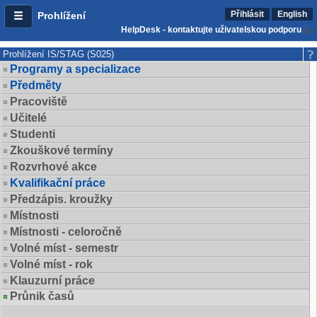
Přihlásit
English
Prohlížení
HelpDesk - kontaktujte uživatelskou podporu
Prohlížení IS/STAG (S025)
Programy a specializace
Předměty
Pracoviště
Učitelé
Studenti
Zkouškové termíny
Rozvrhové akce
Kvalifikační práce
Předzápis. kroužky
Místnosti
Místnosti - celoročně
Volné míst - semestr
Volné míst - rok
Klauzurní práce
Průnik časů