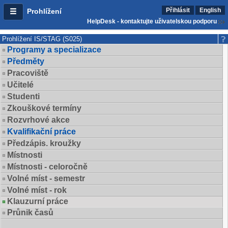
Přihlásit
English
Prohlížení
HelpDesk - kontaktujte uživatelskou podporu
Prohlížení IS/STAG (S025)
Programy a specializace
Předměty
Pracoviště
Učitelé
Studenti
Zkouškové termíny
Rozvrhové akce
Kvalifikační práce
Předzápis. kroužky
Místnosti
Místnosti - celoročně
Volné míst - semestr
Volné míst - rok
Klauzurní práce
Průnik časů