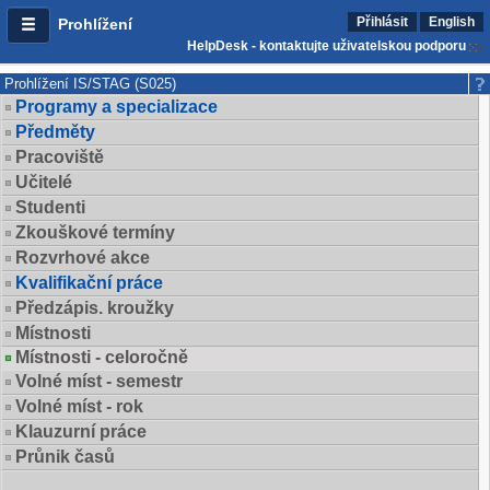
Přihlásit
English
Prohlížení
HelpDesk - kontaktujte uživatelskou podporu
Prohlížení IS/STAG (S025)
Programy a specializace
Předměty
Pracoviště
Učitelé
Studenti
Zkouškové termíny
Rozvrhové akce
Kvalifikační práce
Předzápis. kroužky
Místnosti
Místnosti - celoročně
Volné míst - semestr
Volné míst - rok
Klauzurní práce
Průnik časů