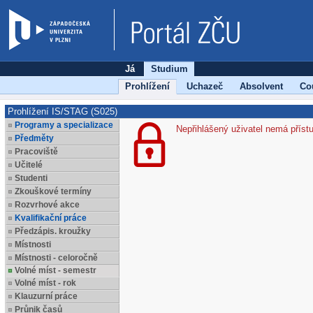
Já
Studium
Prohlížení
Uchazeč
Absolvent
Co
Prohlížení IS/STAG (S025)
Programy a specializace
Nepřihlášený uživatel nemá příst
Předměty
Pracoviště
Učitelé
Studenti
Zkouškové termíny
Rozvrhové akce
Kvalifikační práce
Předzápis. kroužky
Místnosti
Místnosti - celoročně
Volné míst - semestr
Volné míst - rok
Klauzurní práce
Průnik časů