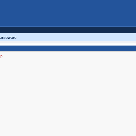
urseware
up.