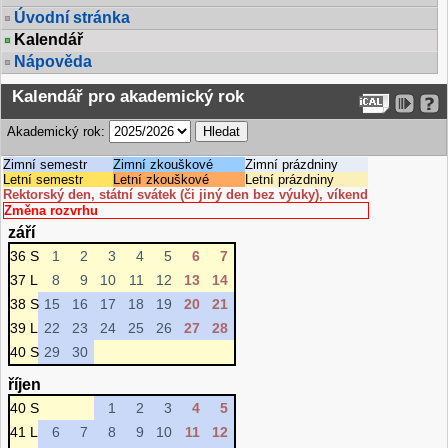
Úvodní stránka
Kalendář
Nápověda
Kalendář pro akademický rok
Akademický rok:
Zimní semestr
Zimní zkouškové
Zimní prázdniny
Letní semestr
Letní zkouškové
Letní prázdniny
Rektorský den, státní svátek (či jiný den bez výuky), víkend
Změna rozvrhu
září
36 S
1
2
3
4
5
6
7
37 L
8
9
10
11
12
13
14
38 S
15
16
17
18
19
20
21
39 L
22
23
24
25
26
27
28
40 S
29
30
říjen
40 S
1
2
3
4
5
41 L
6
7
8
9
10
11
12