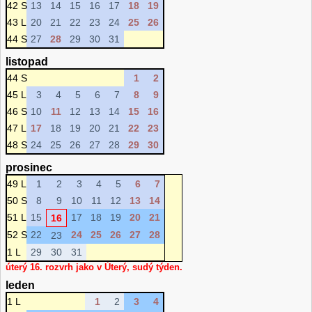
42 S
13
14
15
16
17
18
19
43 L
20
21
22
23
24
25
26
44 S
27
28
29
30
31
listopad
44 S
1
2
45 L
3
4
5
6
7
8
9
46 S
10
11
12
13
14
15
16
47 L
17
18
19
20
21
22
23
48 S
24
25
26
27
28
29
30
prosinec
49 L
1
2
3
4
5
6
7
50 S
8
9
10
11
12
13
14
51 L
15
17
18
19
20
21
16
52 S
22
24
25
26
27
28
23
1 L
29
30
31
úterý 16. rozvrh jako v Úterý, sudý týden.
leden
1 L
1
2
3
4