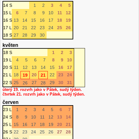
14 S
1
2
3
4
5
15 L
6
7
8
9
10
11
12
16 S
13
14
15
16
17
18
19
17 L
20
21
22
23
24
25
26
18 S
27
28
29
30
květen
18 S
1
2
3
19 L
4
5
6
7
8
9
10
20 S
11
12
13
14
15
16
17
21 L
18
20
22
23
24
19
21
22 S
25
27
29
30
31
26
28
úterý 19. rozvrh jako v Pátek, sudý týden.
čtvrtek 21. rozvrh jako v Pátek, sudý týden.
červen
23 L
1
2
3
4
5
6
7
24 S
8
9
10
11
12
13
14
25 L
15
16
17
18
19
20
21
26 S
22
23
24
25
26
27
28