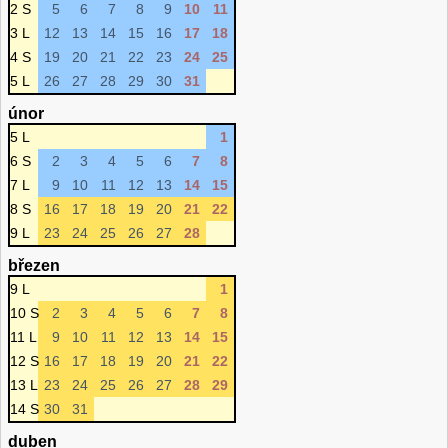
2 S
5
6
7
8
9
10
11
3 L
12
13
14
15
16
17
18
4 S
19
20
21
22
23
24
25
5 L
26
27
28
29
30
31
únor
5 L
1
6 S
2
3
4
5
6
7
8
7 L
9
10
11
12
13
14
15
8 S
16
17
18
19
20
21
22
9 L
23
24
25
26
27
28
březen
9 L
1
10 S
2
3
4
5
6
7
8
11 L
9
10
11
12
13
14
15
12 S
16
17
18
19
20
21
22
13 L
23
24
25
26
27
28
29
14 S
30
31
duben