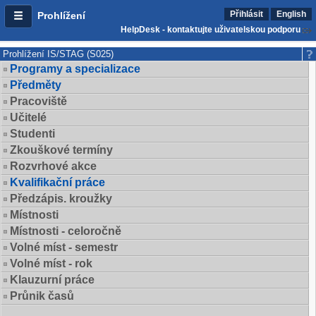
Přihlásit
English
Prohlížení
HelpDesk - kontaktujte uživatelskou podporu
Prohlížení IS/STAG (S025)
Programy a specializace
Předměty
Pracoviště
Učitelé
Studenti
Zkouškové termíny
Rozvrhové akce
Kvalifikační práce
Předzápis. kroužky
Místnosti
Místnosti - celoročně
Volné míst - semestr
Volné míst - rok
Klauzurní práce
Průnik časů