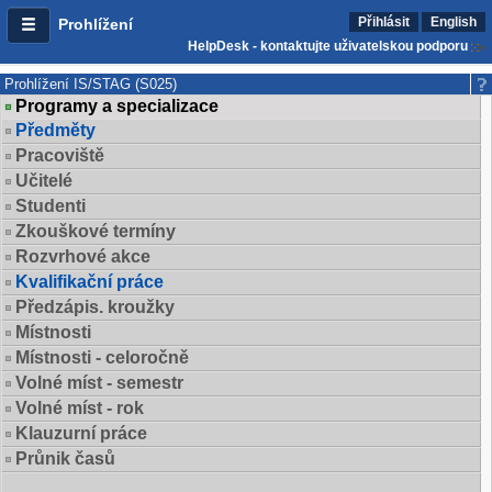
Přihlásit
English
Prohlížení
HelpDesk - kontaktujte uživatelskou podporu
Prohlížení IS/STAG (S025)
Programy a specializace
Předměty
Pracoviště
Učitelé
Studenti
Zkouškové termíny
Rozvrhové akce
Kvalifikační práce
Předzápis. kroužky
Místnosti
Místnosti - celoročně
Volné míst - semestr
Volné míst - rok
Klauzurní práce
Průnik časů