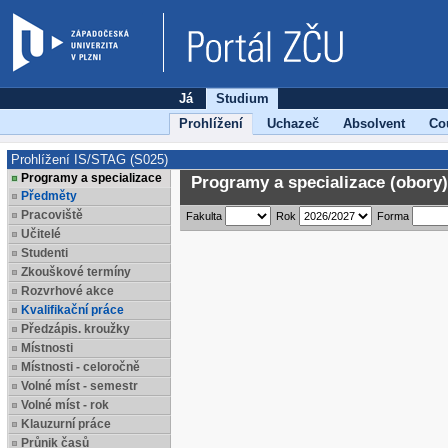
Já
Studium
Prohlížení
Uchazeč
Absolvent
Co
Prohlížení IS/STAG (S025)
Programy a specializace
Programy a specializace (obory)
Předměty
Pracoviště
Fakulta
Rok
Forma
Učitelé
Studenti
Zkouškové termíny
Rozvrhové akce
Kvalifikační práce
Předzápis. kroužky
Místnosti
Místnosti - celoročně
Volné míst - semestr
Volné míst - rok
Klauzurní práce
Průnik časů