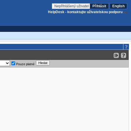
Nepřihlášený uživatel
Přihlásit
English
HelpDesk - kontaktujte uživatelskou podporu
Pouze platné