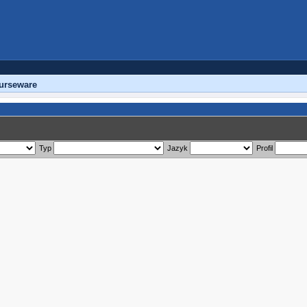
urseware
Typ
Jazyk
Profil