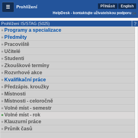
Přihlásit
English
Prohlížení
HelpDesk - kontaktujte uživatelskou podporu
Prohlížení IS/STAG (S025)
Programy a specializace
Předměty
Pracoviště
Učitelé
Studenti
Zkouškové termíny
Rozvrhové akce
Kvalifikační práce
Předzápis. kroužky
Místnosti
Místnosti - celoročně
Volné míst - semestr
Volné míst - rok
Klauzurní práce
Průnik časů