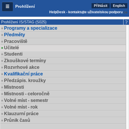
Přihlásit
English
Prohlížení
HelpDesk - kontaktujte uživatelskou podporu
Prohlížení IS/STAG (S025)
Programy a specializace
Předměty
Pracoviště
Učitelé
Studenti
Zkouškové termíny
Rozvrhové akce
Kvalifikační práce
Předzápis. kroužky
Místnosti
Místnosti - celoročně
Volné míst - semestr
Volné míst - rok
Klauzurní práce
Průnik časů