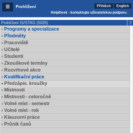
Přihlásit
English
Prohlížení
HelpDesk - kontaktujte uživatelskou podporu
Prohlížení IS/STAG (S025)
Programy a specializace
Předměty
Pracoviště
Učitelé
Studenti
Zkouškové termíny
Rozvrhové akce
Kvalifikační práce
Předzápis. kroužky
Místnosti
Místnosti - celoročně
Volné míst - semestr
Volné míst - rok
Klauzurní práce
Průnik časů