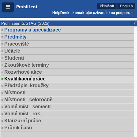
Přihlásit
English
Prohlížení
HelpDesk - kontaktujte uživatelskou podporu
Prohlížení IS/STAG (S025)
Programy a specializace
Předměty
Pracoviště
Učitelé
Studenti
Zkouškové termíny
Rozvrhové akce
Kvalifikační práce
Předzápis. kroužky
Místnosti
Místnosti - celoročně
Volné míst - semestr
Volné míst - rok
Klauzurní práce
Průnik časů