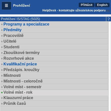
Přihlásit
English
Prohlížení
HelpDesk - kontaktujte uživatelskou podporu
Prohlížení IS/STAG (S025)
Programy a specializace
Předměty
Pracoviště
Učitelé
Studenti
Zkouškové termíny
Rozvrhové akce
Kvalifikační práce
Předzápis. kroužky
Místnosti
Místnosti - celoročně
Volné míst - semestr
Volné míst - rok
Klauzurní práce
Průnik časů