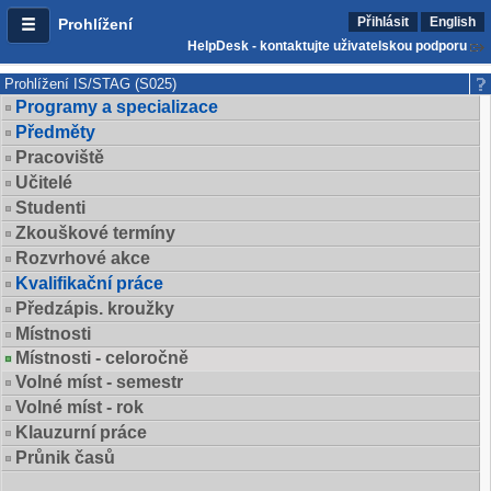
Přihlásit
English
Prohlížení
HelpDesk - kontaktujte uživatelskou podporu
Prohlížení IS/STAG (S025)
Programy a specializace
Předměty
Pracoviště
Učitelé
Studenti
Zkouškové termíny
Rozvrhové akce
Kvalifikační práce
Předzápis. kroužky
Místnosti
Místnosti - celoročně
Volné míst - semestr
Volné míst - rok
Klauzurní práce
Průnik časů