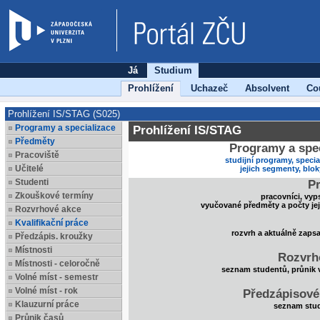
Já
Studium
Prohlížení
Uchazeč
Absolvent
Co
Prohlížení IS/STAG (S025)
Programy a specializace
Prohlížení IS/STAG
Předměty
Programy a spec
Pracoviště
studijní programy, specia
Učitelé
jejich segmenty, blo
Studenti
Pr
Zkouškové termíny
pracovníci, vyp
vyučované předměty a počty je
Rozvrhové akce
Kvalifikační práce
rozvrh a aktuálně zaps
Předzápis. kroužky
Místnosti
Rozvrh
Místnosti - celoročně
seznam studentů, průnik 
Volné míst - semestr
Volné míst - rok
Předzápisové
Klauzurní práce
seznam stud
Průnik časů