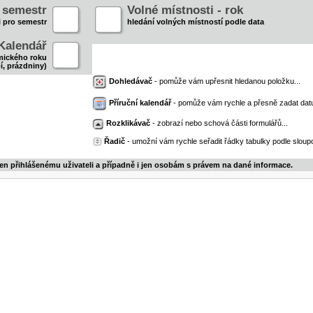
- semestr
Volné místnosti - rok
i pro semestr
hledání volných místností podle data
Kalendář
mického roku
í, prázdniny)
Dohledávač
- pomůže vám upřesnit hledanou položku...
Příruční kalendář
- pomůže vám rychle a přesně zadat dat
Rozklikávač
- zobrazí nebo schová části formulářů...
Řadič
- umožní vám rychle seřadit řádky tabulky podle sloupc
jen přihlášenému uživateli a případně i jen osobám s právem na dané informace.