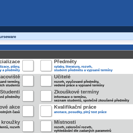
urseware
ializace
Předměty
lizace, plány,
sylaby, literatura, rozvrh,
ky a předměty
studenti předmětu a vypsané termíny
acoviště
Učitelé
sané termíny,
rozvrh, vyučované předměty,
jich studentů
vedené práce a vypsané termíny
Studenti
Zkouškové termíny
ané předměty
informace o termínu,
seznam studentů, společně zkoušené předměty
ové akce
Kvalifikační práce
volných časů
anotace, posudky, plný text práce
 kroužky
Místnosti
entů, rozvrh
rozvrh, celoroční rozvrh,
vyhledávání dle zadaných parametrů