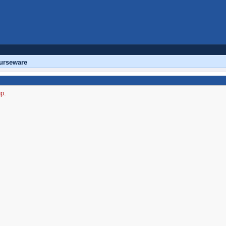
urseware
up.