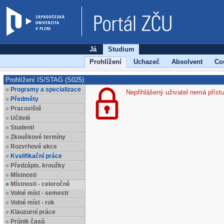
Já
Studium
Prohlížení
Uchazeč
Absolvent
Co
Prohlížení IS/STAG (S025)
Programy a specializace
Nepřihlášený uživatel nemá příst
Předměty
Pracoviště
Učitelé
Studenti
Zkouškové termíny
Rozvrhové akce
Kvalifikační práce
Předzápis. kroužky
Místnosti
Místnosti - celoročně
Volné míst - semestr
Volné míst - rok
Klauzurní práce
Průnik časů