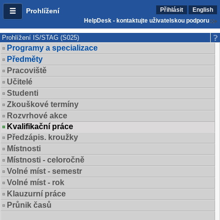
Přihlásit
English
Prohlížení
HelpDesk - kontaktujte uživatelskou podporu
Prohlížení IS/STAG (S025)
Programy a specializace
Předměty
Pracoviště
Učitelé
Studenti
Zkouškové termíny
Rozvrhové akce
Kvalifikační práce
Předzápis. kroužky
Místnosti
Místnosti - celoročně
Volné míst - semestr
Volné míst - rok
Klauzurní práce
Průnik časů