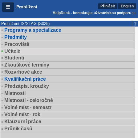
Přihlásit
English
Prohlížení
HelpDesk - kontaktujte uživatelskou podporu
Prohlížení IS/STAG (S025)
Programy a specializace
Předměty
Pracoviště
Učitelé
Studenti
Zkouškové termíny
Rozvrhové akce
Kvalifikační práce
Předzápis. kroužky
Místnosti
Místnosti - celoročně
Volné míst - semestr
Volné míst - rok
Klauzurní práce
Průnik časů