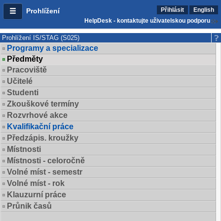
Přihlásit
English
Prohlížení
HelpDesk - kontaktujte uživatelskou podporu
Prohlížení IS/STAG (S025)
Programy a specializace
Předměty
Pracoviště
Učitelé
Studenti
Zkouškové termíny
Rozvrhové akce
Kvalifikační práce
Předzápis. kroužky
Místnosti
Místnosti - celoročně
Volné míst - semestr
Volné míst - rok
Klauzurní práce
Průnik časů