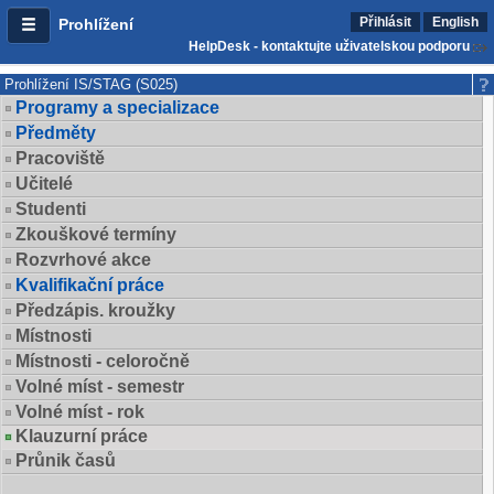
Přihlásit
English
Prohlížení
HelpDesk - kontaktujte uživatelskou podporu
Prohlížení IS/STAG (S025)
Programy a specializace
Předměty
Pracoviště
Učitelé
Studenti
Zkouškové termíny
Rozvrhové akce
Kvalifikační práce
Předzápis. kroužky
Místnosti
Místnosti - celoročně
Volné míst - semestr
Volné míst - rok
Klauzurní práce
Průnik časů