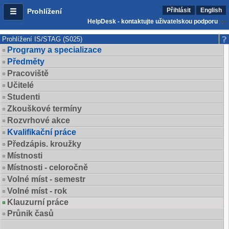
Přihlásit
English
Prohlížení
HelpDesk - kontaktujte uživatelskou podporu
Prohlížení IS/STAG (S025)
Programy a specializace
Předměty
Pracoviště
Učitelé
Studenti
Zkouškové termíny
Rozvrhové akce
Kvalifikační práce
Předzápis. kroužky
Místnosti
Místnosti - celoročně
Volné míst - semestr
Volné míst - rok
Klauzurní práce
Průnik časů