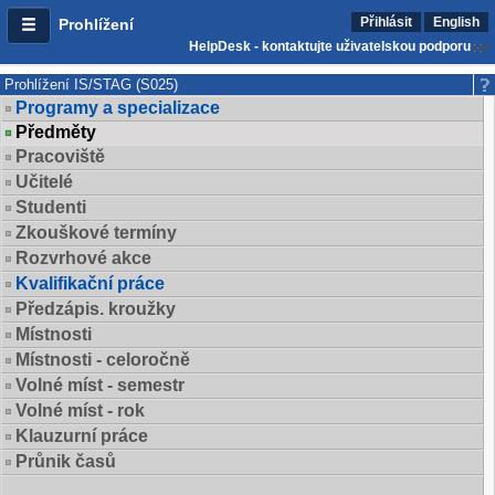
Přihlásit
English
Prohlížení
HelpDesk - kontaktujte uživatelskou podporu
Prohlížení IS/STAG (S025)
Programy a specializace
Předměty
Pracoviště
Učitelé
Studenti
Zkouškové termíny
Rozvrhové akce
Kvalifikační práce
Předzápis. kroužky
Místnosti
Místnosti - celoročně
Volné míst - semestr
Volné míst - rok
Klauzurní práce
Průnik časů