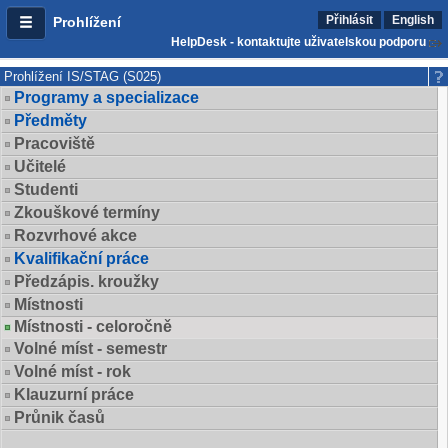
Přihlásit
English
Prohlížení
HelpDesk - kontaktujte uživatelskou podporu
Prohlížení IS/STAG (S025)
Programy a specializace
Předměty
Pracoviště
Učitelé
Studenti
Zkouškové termíny
Rozvrhové akce
Kvalifikační práce
Předzápis. kroužky
Místnosti
Místnosti - celoročně
Volné míst - semestr
Volné míst - rok
Klauzurní práce
Průnik časů