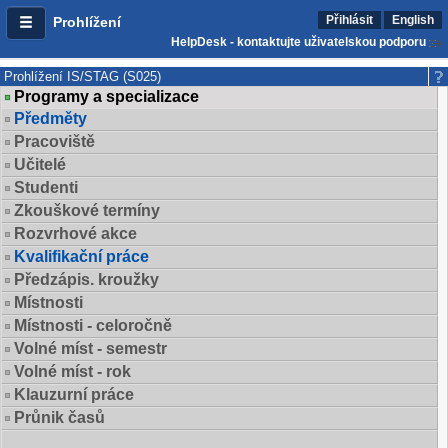
Přihlásit
English
Prohlížení
HelpDesk - kontaktujte uživatelskou podporu
Prohlížení IS/STAG (S025)
Programy a specializace
Předměty
Pracoviště
Učitelé
Studenti
Zkouškové termíny
Rozvrhové akce
Kvalifikační práce
Předzápis. kroužky
Místnosti
Místnosti - celoročně
Volné míst - semestr
Volné míst - rok
Klauzurní práce
Průnik časů