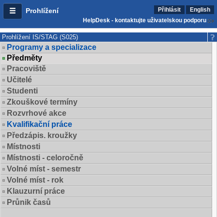
Přihlásit
English
Prohlížení
HelpDesk - kontaktujte uživatelskou podporu
Prohlížení IS/STAG (S025)
Programy a specializace
Předměty
Pracoviště
Učitelé
Studenti
Zkouškové termíny
Rozvrhové akce
Kvalifikační práce
Předzápis. kroužky
Místnosti
Místnosti - celoročně
Volné míst - semestr
Volné míst - rok
Klauzurní práce
Průnik časů