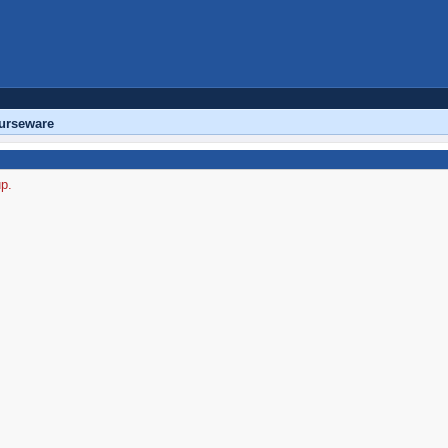
urseware
up.