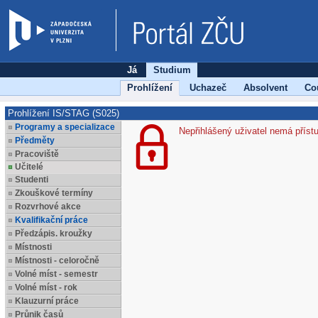
Já
Studium
Prohlížení
Uchazeč
Absolvent
Co
Prohlížení IS/STAG (S025)
Programy a specializace
Nepřihlášený uživatel nemá příst
Předměty
Pracoviště
Učitelé
Studenti
Zkouškové termíny
Rozvrhové akce
Kvalifikační práce
Předzápis. kroužky
Místnosti
Místnosti - celoročně
Volné míst - semestr
Volné míst - rok
Klauzurní práce
Průnik časů